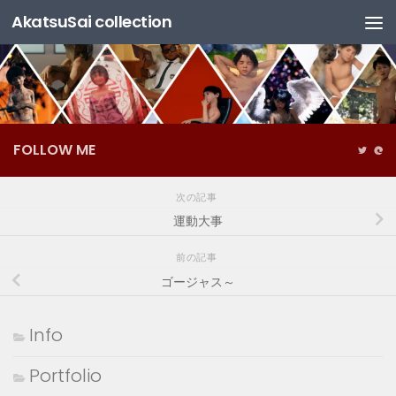
AkatsuSai collection
コンテンツへスキップ
FOLLOW ME
次の記事
運動大事
前の記事
ゴージャス～
Info
Portfolio