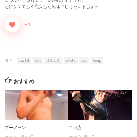
とにかく楽しく充実した連休にしちゃいましょ～
+5
タグ:
daz3d
wet
３ＤＣＧ
shota
boy
soap
おすすめ
ブーメラン
二刀流