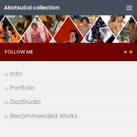
AkatsuSai collection
コンテンツへスキップ
FOLLOW ME
Info
Portfolio
DazStudio
Recommended Works