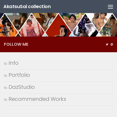
AkatsuSai collection
コンテンツへスキップ
FOLLOW ME
Info
Portfolio
DazStudio
Recommended Works